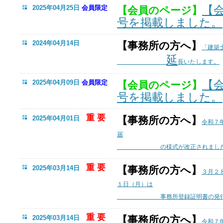
【
2025年04月25日
会員限定
【会員のページ】
号を掲載しました。
2024年04月14日
【事務所の方へ】
「建築
延
長いたします。
【
2025年04月09日
会員限定
【会員のページ】
号を掲載しました。
重 要
2025年04月01日
【事務所の方へ】
令和７
届
の様式が改正されました
重 要
2025年03月14日
【事務所の方へ】
３月２
１日（月）は
事務所登録証明書の発行業務
重 要
2025年03月14日
【事務所の方へ】
令和７