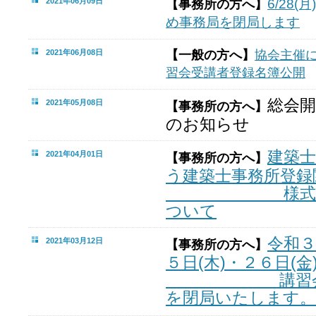
2021年06月09日
6/28(
【事務所の方へ】
め事務局を閉局します
2021年06月08日
【一般の方へ】
協会主催
習会受講者登録名簿公開
総会
2021年05月08日
【事務所の方へ】
のお知らせ
建築
2021年04月01日
【事務所の方へ】
う建築士事務所登録
様式の変更
ついて
令和３
2021年03月12日
【事務所の方へ】
５日(木)
・
２６日(金
講習会開催
を閉局いたします。