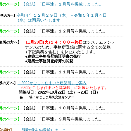
【会誌】「日事連」１月号を掲載しました。
員のページ】
令和４年１２月２９日（木）～令和５年１月４日
務所の方へ】
水）は閉局いたします
【会誌】「日事連」１２月号を掲載しました。
員のページ】
11月29日(火)１４：００～終日
はシステムメンテ
務所の方へ】
ンスのため、事務所登録に関する全ての業務
下記業務を含む）
を休止いたします。
建築士事務所登録証明書の発行
建築士事務所登録簿の閲覧
【会誌】「日事連」１１月号を掲載しました。
員のページ】
般の方へ】
「2022かごしま住まいと建築展」ご案内
「2022かごしま住まいと建築展」に出展いたします。
開催期日：2022年10月22日（土）～23日（日）
会 場：かごしま県民交流センター
【会誌】「日事連」１０月号を掲載しました。
員のページ】
【会誌】「日事連」９月号を掲載しました。
員のページ】
活動報告を掲載しました。
会活動】