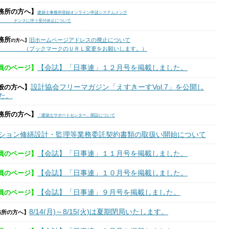
務所の方へ】
建築士事務所登録オンライン申請システムメンテ
スに伴う受付休止について
務所
旧ホームページアドレスの廃止について
の方へ】
ックマークのＵＲＬ変更をお願いします。）
【会誌】「日事連」１２月号を掲載しました。
員のページ】
設計協会フリーマガジン「えすきーすVol.7」を公開し
般の方へ】
た。
務所の方へ】
「建築士サポートセンター」開設について
ション修繕設計・監理等業務委託契約書類の取扱い開始について
【会誌】「日事連」１１月号を掲載しました。
員のページ】
【会誌】「日事連」１０月号を掲載しました。
員のページ】
【会誌】「日事連」９月号を掲載しました。
員のページ】
8/14(月)～8
/15
(火)は夏期閉局いたします。
務所の方へ】